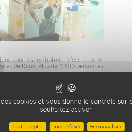
ons pour les territoires – s’est tenue le
ngrès de Dijon. Plus de 2 600 personnes
ojets et aux acteurs du développement
ons concrètes, des outils innovants,
r les projets locaux, se renseigner sur
se des cookies et vous donne le contrôle sur
erritoire.
souhaitez activer
 présente pour donner à voir l’ampleur
tés des territoires.
Tout accepter
Tout refuser
Personnaliser