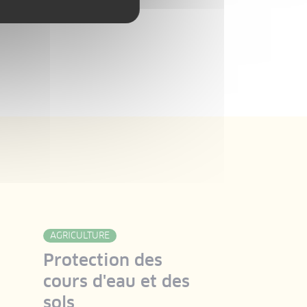
AGRICULTURE
TOU
Protection des
DÉV
TERR
cours d'eau et des
Tou
sols