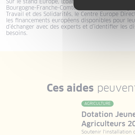
Sur le stand Europe, (coanimé notamment par les
Bourgogne-Franche-Comté, de la Direction Région
Travail et des Solidarités, le Centre Europe Direc
les financements européens disponibles pour leu
d’échanger avec des experts et d’identifier les d
besoins.
Ces aides
peuvent
MASSIF DU JURA
AGRICULTURE
tissements
Dotation Jeun
es dessertes
Agriculteurs 2
ières
Soutenir l'installation 