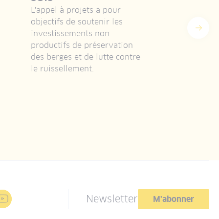
pat
L'appel à projets a pour
cul
objectifs de soutenir les
Suiv
Sites
investissements non
équi
productifs de préservation
tour
des berges et de lutte contre
attra
le ruissellement.
terri
Newsletter
M'abonner