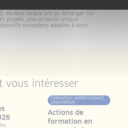
 équipes de l’ANCT, de la Région
ale de l’Economie, de l’Emploi, du
t), les élus locaux ont pu échanger sur
rs projets, une occasion unique
ispositifs européens adaptés à leurs
 vous intéresser
FORMATION, APPRENTISSAGE,
ORIENTATION
es
Actions de
026
formation en
des