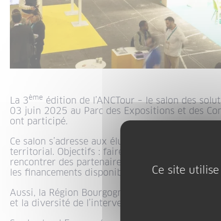
ème
La 3
édition de l’ANCTour – le salon des soluti
03 juin 2025 au Parc des Expositions et des Co
ont participé.
Ce salon s’adresse aux élus, aux porteurs de pr
territorial. Objectifs : faire découvrir des soluti
rencontrer des partenaires clés pour faire avance
Ce site utili
les financements disponibles pour dynamiser le t
Aussi, la Région Bourgogne-Franche-Comté était
et la diversité de l’intervention régionale aux cô