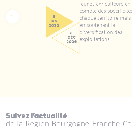
jeunes agriculteurs en
 la desserte interne
compte des spécificité
fs en vue de
5
chaque territoire mais
Précédent
 davantage de bois
JAN
en soutenant la
2026
t de bois d'énergie
diversification des
3
DÉC
exploitations.
2026
Suivez l’actualité
de la Région Bourgogne-Franche-C