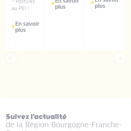
En savoir
? Postulez
plus
plus
au PEI !
En savoir
plus
Précédent
Suiv
Suivez l’actualité
de la Région Bourgogne-Franche-