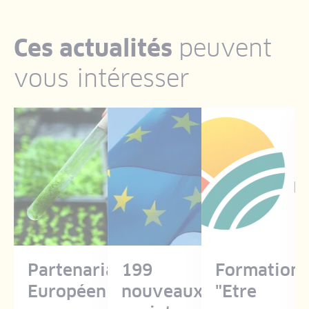
Ces actualités
peuvent
vous intéresser
re
Partenariat
199
Formation
Européen
nouveaux
"Etre