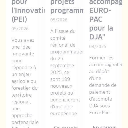
s
pour
projets
accompagn
l'Innovation
programmés
EURO-
(PEI)
PAC
05/2026
pour la
05/2026
A l'issue du
DJA"
comité
Vous avez
régional de
une idée
04/2025
programmation
innovante
Former les
du 25
pour
accompagnateur
septembre
répondre à
au dépôt
2025, ce
un enjeu
d'une
sont 199
agricole ou
demande de
nouveaux
forestier du
paiement
projets qui
territoire
d'acompte
bénéficieront
régional,
DJA sous
d'une aide
une
Euro-Pac.
européenne.
aissance
approche
partenariale
En savoir