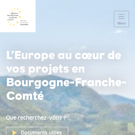
Panneau de gestion des cookies
Menu
L’Europe au cœur de
vos projets en
Bourgogne-Franche-
Comté
Que recherchez-vous ?
Documents utiles