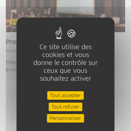
A LA UNE
Programmes européens 2028-2034
Ce site utilise des
06/2026
cookies et vous
donne le contrôle sur
Préparation de la nouvelle génération de fonds
européens
ceux que vous
souhaitez activer
Précédent
Suiv
Tout accepter
Tout refuser
Personnaliser