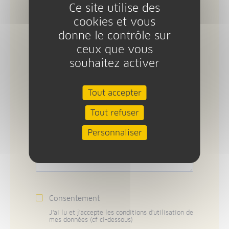
Ce site utilise des
cookies et vous
Localisation de votre projet
donne le contrôle sur
ceux que vous
souhaitez activer
Décrivez en détail votre projet
Tout accepter
(objectifs, budget, temporalité,
cibles/bénéficiaires ...)
Tout refuser
Personnaliser
Consentement
J'ai lu et j'accepte les conditions d'utilisation de
mes données (cf ci-dessous)