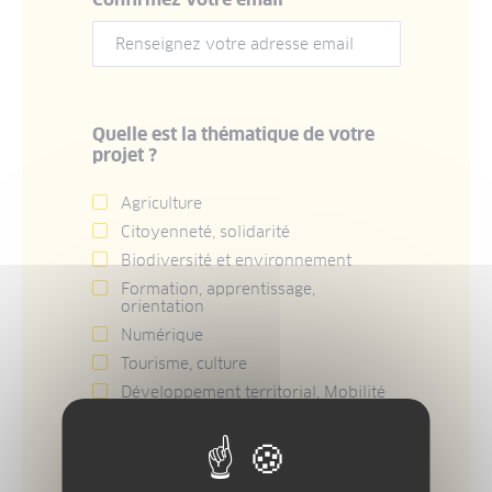
Quelle est la thématique de votre
projet ?
Agriculture
Citoyenneté, solidarité
Biodiversité et environnement
Formation, apprentissage,
orientation
Numérique
Tourisme, culture
Développement territorial, Mobilité
Forêts, Massif du Jura
Recherche, PME, IAA
Transition énergétique