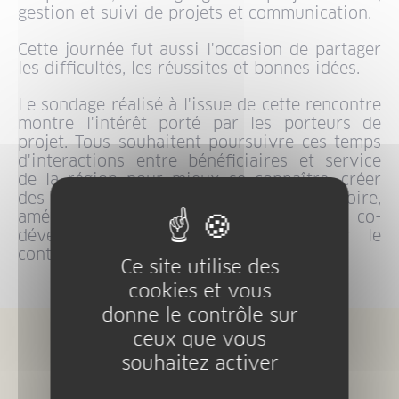
gestion et suivi de projets et communication.
Cette journée fut aussi l'occasion de partager
les difficultés, les réussites et bonnes idées.
Le sondage réalisé à l'issue de cette rencontre
montre l'intérêt porté par les porteurs de
projet. Tous souhaitent poursuivre ces temps
d'interactions entre bénéficiaires et service
de la région pour mieux se connaître, créer
des synergies entre projets sur le territoire,
améliorer les pratiques via du co-
développement entre pairs et garder le
contact avec les services de la région.
Ce site utilise des
cookies et vous
donne le contrôle sur
ceux que vous
souhaitez activer