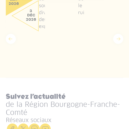
compétitivité des
2026
act
soutenant la
le
exploitations
3
diversification
ruissellement.
d'élevage tout en
DÉC
des
2026
préservant
exploitations.
l'environnement
Précédent
Suiv
Suivez l’actualité
de la Région Bourgogne-Franche-
Comté
Réseaux sociaux