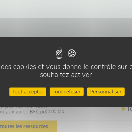
se des cookies et vous donne le contrôle sur
e des principes horizontaux port
souhaitez activer
R-FSE+
Tout accepter
Tout refuser
Personnaliser
ncipes horizontaux
T
ontaux guide BFC.pdf
1.05 Mo
toutes les ressources