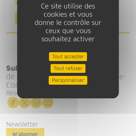
Téléchargement
Ce site utilise des
cookies et vous
Télécharger toutes les ressources
donne le contrôle sur
ceux que vous
souhaitez activer
Tout accepter
Suivez l’actualité
Tout refuser
de la Région Bourgogne-Franche-
Personnaliser
Comté
Réseaux sociaux
Newsletter
M'abonner