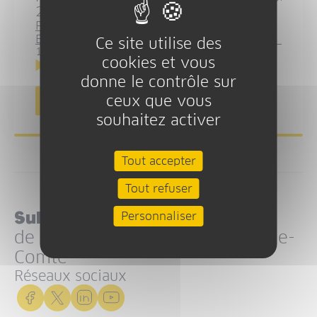
2014-2022
PDR-
Bourgogne_Programme_2014FR06RDRP026_11_1_fr
Ce site utilise des
16.19 Mo
cookies et vous
Téléchargement
donne le contrôle sur
ceux que vous
Télécharger toutes les ressources
souhaitez activer
Tout accepter
Tout refuser
Suivez l’actualité
Personnaliser
de la Région Bourgogne-Franche-
Comté
Réseaux sociaux