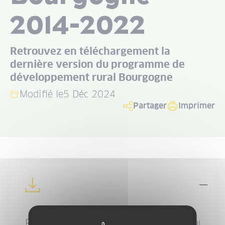
2014-2022
Retrouvez en téléchargement la
dernière version du programme de
développement rural Bourgogne
Modifié le
5 Déc 2024
Partager
Imprimer
Dép
Programme de développement rural Bourgog