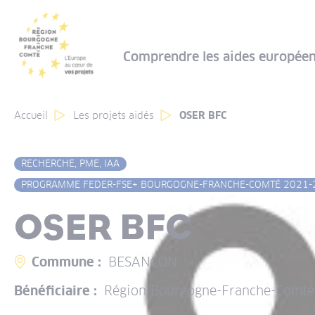
Panneau de gestion des cookies
Comprendre les aides europée
Accueil
Les projets aidés
OSER BFC
RECHERCHE, PME, IAA
PROGRAMME FEDER-FSE+ BOURGOGNE-FRANCHE-COMTÉ 2021-
OSER BFC
Commune :
BESANCON
Bénéficiaire :
Région Bourgogne-Franche-Comté