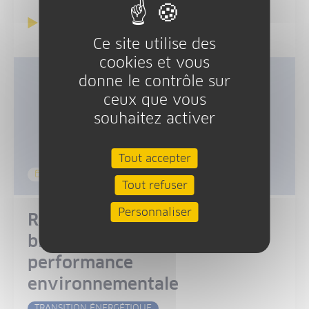
En savoir plus
Ce site utilise des
cookies et vous
donne le contrôle sur
ceux que vous
souhaitez activer
Tout accepter
1 JAN 2025
-
31 MAR 2026
Tout refuser
Personnaliser
Reconstruction d'une
blanchisserie à haute
performance
environnementale
TRANSITION ÉNERGÉTIQUE