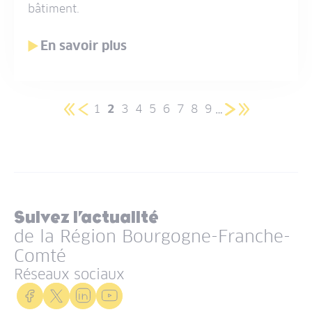
bâtiment.
En savoir plus
…
1
2
3
4
5
Pagination
6
7
8
9
Première
Page
Page
Page
Page
Page
Page
Page
Page
Page
Page
Page
Dernière
page
précédente
courante
suivante
page
Suivez l’actualité
de la Région Bourgogne-Franche-
Comté
Réseaux sociaux