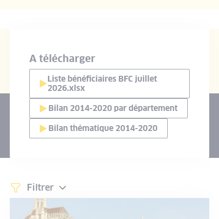
Liste des projets aidé
A télécharger
Liste bénéficiaires BFC juillet
2026.xlsx
Bilan 2014-2020 par département
Bilan thématique 2014-2020
Filtrer
Déplier/replier le contenu