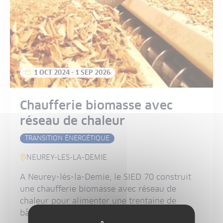
1 OCT 2024
-
1 SEP 2026
Chaufferie biomasse avec
réseau de chaleur
TRANSITION ÉNERGÉTIQUE
NEUREY-LES-LA-DEMIE
A Neurey-lès-la-Demie, le SIED 70 construit
une chaufferie biomasse avec réseau de
chaleur pour alimenter une trentaine de
bâtiments publics.