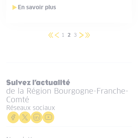
En savoir plus
1
2
3
Pagination
Première
Page
Page
Page
Page
Page
Dernière
page
précédente
courante
suivante
page
Suivez l’actualité
de la Région Bourgogne-Franche-
Comté
Réseaux sociaux