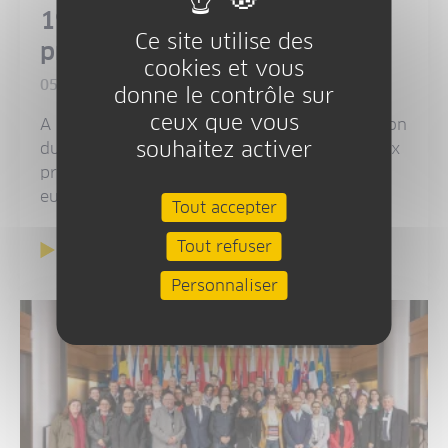
199 nouveaux projets
Ce site utilise des
programmés
cookies et vous
05/2026
donne le contrôle sur
ceux que vous
A l'issue du comité régional de programmation
souhaitez activer
du 25 septembre 2025, ce sont 199 nouveaux
projets qui bénéficieront d'une aide
européenne.
Tout accepter
Tout refuser
En savoir plus
Personnaliser