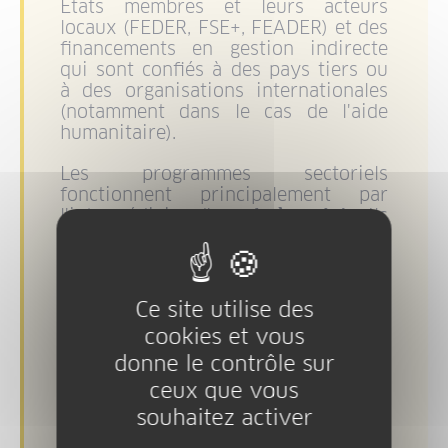
Etats membres et leurs acteurs
locaux (FEDER, FSE+, FEADER) et des
financements en gestion indirecte
qui sont confiés à des pays tiers ou
à des organisations internationales
(notamment dans le cas de l'aide
humanitaire).
Les programmes sectoriels
fonctionnent principalement par
l'intermédiaire d'
appels à projets
. Ils
détaillent le périmètre et le
calendrier des financements
possibles. Ils nécessitent pour la
plupart des
partenariats européens
Ce site utilise des
(avec des exceptions) et les projets
cookies et vous
sont sélectionnés de façon très
donne le contrôle sur
concurrentielle.
ceux que vous
souhaitez activer