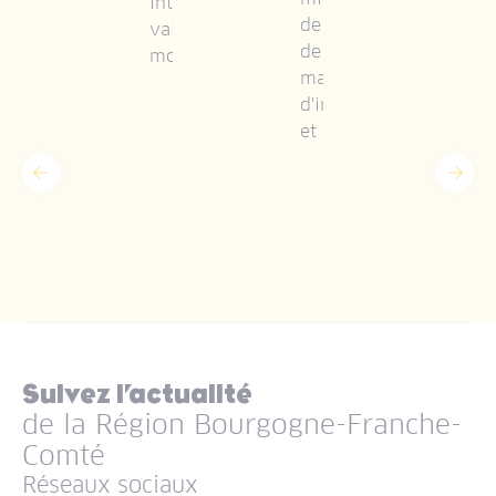
intérêts et ses
par la charte
de la politique
valeurs dans le
des droits
de l'UE en
monde.
fondamentaux
matière
de l'Union
d'immigration
européenne
et d'asile.
Précédent
Suiv
Suivez l’actualité
de la Région Bourgogne-Franche-
Comté
Réseaux sociaux