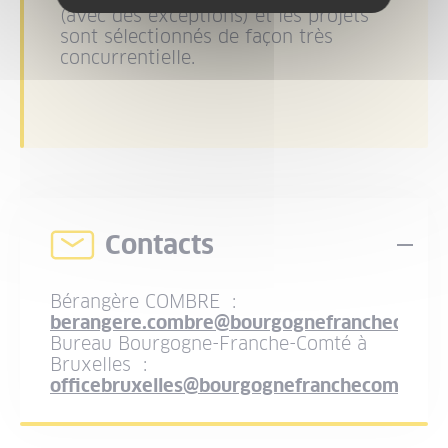
(avec des exceptions) et les projets
sont sélectionnés de façon très
concurrentielle.
Contacts
Dép
Bérangère COMBRE
:
berangere.combre@bourgognefranchecomte.
Bureau Bourgogne-Franche-Comté à
Bruxelles
:
officebruxelles@bourgognefranchecomte.fr