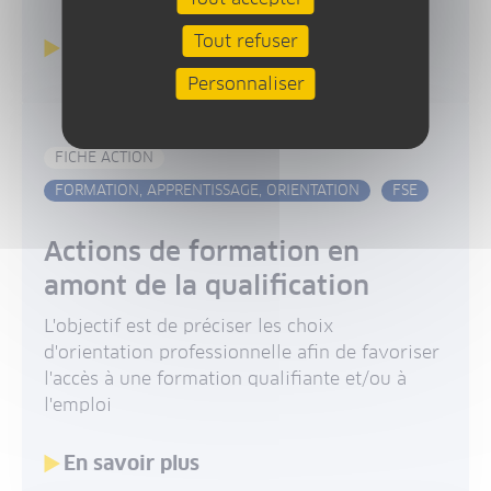
Tout refuser
En savoir plus
Personnaliser
FICHE ACTION
FORMATION, APPRENTISSAGE, ORIENTATION
FSE
Actions de formation en
amont de la qualification
L'objectif est de préciser les choix
d'orientation professionnelle afin de favoriser
l'accès à une formation qualifiante et/ou à
l'emploi
En savoir plus