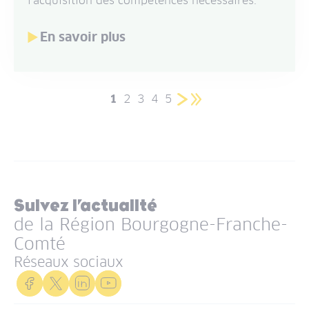
l'acquisition des compétences nécessaires.
En savoir plus
1
2
3
4
5
Pagination
Page
Page
Page
Page
Page
Page
Dernière
courante
suivante
page
Suivez l’actualité
de la Région Bourgogne-Franche-
Comté
Réseaux sociaux