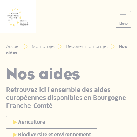
Panneau de gestion des cookies
Menu
Accueil
Mon projet
Déposer mon projet
Nos
aides
Nos aides
Retrouvez ici l'ensemble des aides
européennes disponibles en Bourgogne-
Franche-Comté
Liste des aides
Agriculture
Biodiversité et environnement